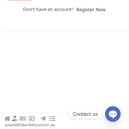
Don't have an account?
Register Now
Contact us
Open c
হোম
চ্যারিটি
নিউজ
পরিচিতি
যোগাযোগ
মেনু