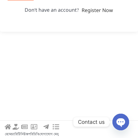
Don't have an account?
Register Now
Contact us
Open c
হোম
চ্যারিটি
নিউজ
পরিচিতি
যোগাযোগ
মেনু