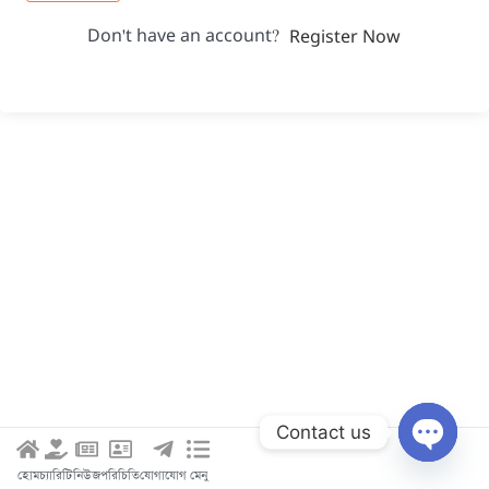
Don't have an account?
Register Now
Contact us
Open c
হোম
চ্যারিটি
নিউজ
পরিচিতি
যোগাযোগ
মেনু