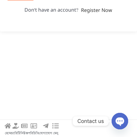
Don't have an account?
Register Now
Contact us
Open c
হোম
চ্যারিটি
নিউজ
পরিচিতি
যোগাযোগ
মেনু