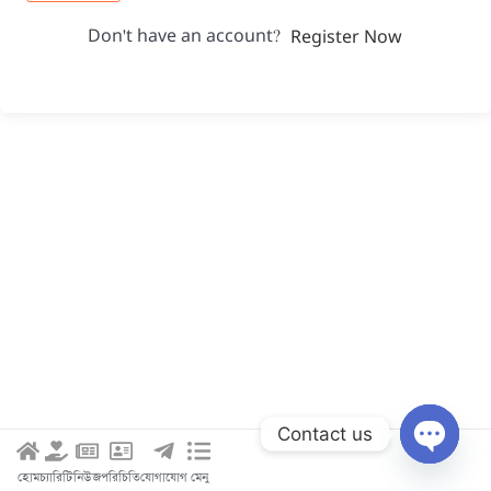
Don't have an account?
Register Now
Contact us
Open c
হোম
চ্যারিটি
নিউজ
পরিচিতি
যোগাযোগ
মেনু