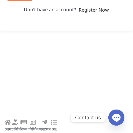
Don't have an account?
Register Now
Contact us
Open c
হোম
চ্যারিটি
নিউজ
পরিচিতি
যোগাযোগ
মেনু