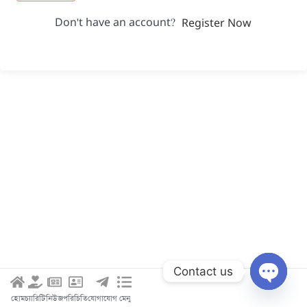
Don't have an account?
Register Now
Contact us
Open c
হোম
চ্যারিটি
নিউজ
পরিচিতি
যোগাযোগ
মেনু