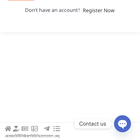
Don't have an account?
Register Now
Contact us
Open c
হোম
চ্যারিটি
নিউজ
পরিচিতি
যোগাযোগ
মেনু