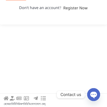
Don't have an account?
Register Now
Contact us
Open c
হোম
চ্যারিটি
নিউজ
পরিচিতি
যোগাযোগ
মেনু