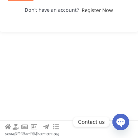
Don't have an account?
Register Now
Contact us
Open c
হোম
চ্যারিটি
নিউজ
পরিচিতি
যোগাযোগ
মেনু