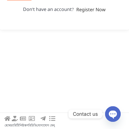
Don't have an account?
Register Now
Contact us
Open c
হোম
চ্যারিটি
নিউজ
পরিচিতি
যোগাযোগ
মেনু