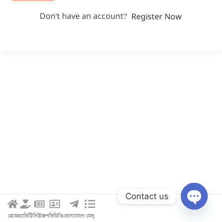
Don't have an account?
Register Now
Contact us
Open c
হোম
চ্যারিটি
নিউজ
পরিচিতি
যোগাযোগ
মেনু