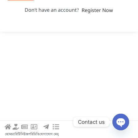
Don't have an account?
Register Now
Contact us
Open c
হোম
চ্যারিটি
নিউজ
পরিচিতি
যোগাযোগ
মেনু