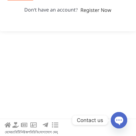
Don't have an account?
Register Now
Contact us
Open c
হোম
চ্যারিটি
নিউজ
পরিচিতি
যোগাযোগ
মেনু