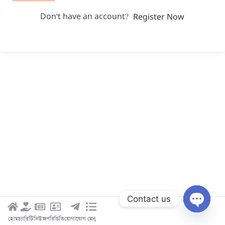
Don't have an account?
Register Now
Contact us
Open c
হোম
চ্যারিটি
নিউজ
পরিচিতি
যোগাযোগ
মেনু