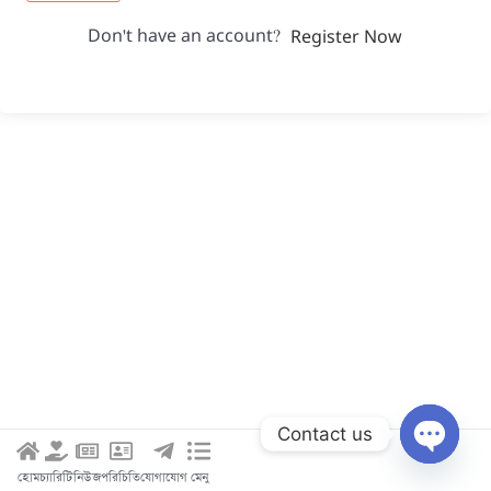
Don't have an account?
Register Now
Contact us
Open c
হোম
চ্যারিটি
নিউজ
পরিচিতি
যোগাযোগ
মেনু